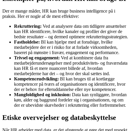
Der er mange måder, HR kan bruge business intelligence på i
praksis. Her er nogle af de mest effektive:
Rekruttering:
Ved at analysere data om tidligere ansættelser
kan HR identificere, hvilke kanaler og profiler der giver de
bedste resultater – og dermed optimere rekrutteringsstrategien.
Fastholdelse:
BI kan hjælpe med at forudsige, hvilke
medarbejdere der er i risiko for at forlade virksomheden,
baseret på mønstre i fravær, engagement og performance.
Trivsel og engagement:
Ved at kombinere data fra
medarbejderundersøgelser med produktivitets- og fraværsdata
kan HR få et mere nuanceret billede af, hvordan
medarbejderne har det – og hvor der skal sættes ind.
Kompetenceudvikling:
BI kan bruges til at kortlægge
kompetencer på tværs af organisationen og identificere, hvor
der er behov for efteruddannelse eller nye kompetencer.
Mangfoldighed og inklusion:
Data kan synliggøre, hvordan
køn, alder og baggrund fordeler sig i organisationen, og om
der er ubevidste skævheder i rekruttering eller forfremmelser.
Etiske overvejelser og databeskyttelse
Når HR arbejder med data, er det afgørende at gøre det med respekt