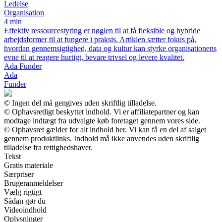
Ledelse
Organisation
4 min
Effektiv ressourcestyring er nøglen til at få fleksible og hybride
arbejdsformer til at fungere i praksis. Artiklen sætter fokus på,
hvordan gennemsigtighed, data og kultur kan styrke organisationens
evne til at reagere hurtigt, bevare trivsel og levere kvalitet.
Ada Funder
Ada
Funder
© Ingen del må gengives uden skriftlig tilladelse.
© Ophavsretligt beskyttet indhold. Vi er affiliatepartner og kan
modtage indtægt fra udvalgte køb foretaget gennem vores side.
© Ophavsret gælder for alt indhold her. Vi kan få en del af salget
gennem produktlinks. Indhold må ikke anvendes uden skriftlig
tilladelse fra rettighedshaver.
Tekst
Gratis materiale
Særpriser
Brugeranmeldelser
Vælg rigtigt
Sådan gør du
Videoindhold
Oplysninger