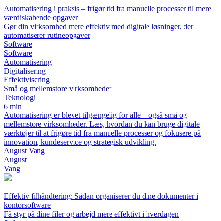
Automatisering i praksis – frigør tid fra manuelle processer til mere
værdiskabende opgaver
Gør din virksomhed mere effektiv med digitale løsninger, der
automatiserer rutineopgaver
Software
Software
Automatisering
Digitalisering
Effektivisering
Små og mellemstore virksomheder
Teknologi
6 min
Automatisering er blevet tilgængelig for alle – også små og
mellemstore virksomheder. Læs, hvordan du kan bruge digitale
værktøjer til at frigøre tid fra manuelle processer og fokusere på
innovation, kundeservice og strategisk udvikling.
August Vang
August
Vang
Effektiv filhåndtering: Sådan organiserer du dine dokumenter i
kontorsoftware
Få styr på dine filer og arbejd mere effektivt i hverdagen