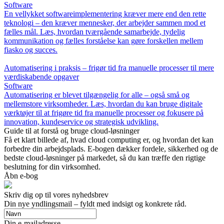
Software
En vellykket softwareimplementering kræver mere end den rette
teknologi – den kræver mennesker, der arbejder sammen mod et
fælles mål. Læs, hvordan tværgående samarbejde, tydelig
kommunikation og fælles forståelse kan gøre forskellen mellem
fiasko og succes.
Automatisering i praksis – frigør tid fra manuelle processer til mere
værdiskabende opgaver
Software
Automatisering er blevet tilgængelig for alle – også små og
mellemstore virksomheder. Læs, hvordan du kan bruge digitale
værktøjer til at frigøre tid fra manuelle processer og fokusere på
innovation, kundeservice og strategisk udvikling.
Guide til at forstå og bruge cloud-løsninger
Få et klart billede af, hvad cloud computing er, og hvordan det kan
forbedre din arbejdsplads. E-bogen dækker fordele, sikkerhed og de
bedste cloud-løsninger på markedet, så du kan træffe den rigtige
beslutning for din virksomhed.
Åbn e-bog
Skriv dig op til vores nyhedsbrev
Din nye yndlingsmail – fyldt med indsigt og konkrete råd.
Din e-mailadresse