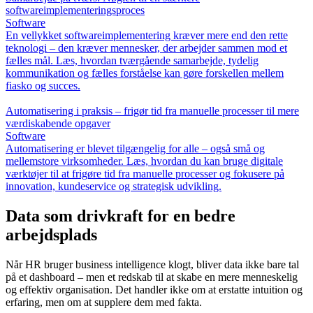
softwareimplementeringsproces
Software
En vellykket softwareimplementering kræver mere end den rette
teknologi – den kræver mennesker, der arbejder sammen mod et
fælles mål. Læs, hvordan tværgående samarbejde, tydelig
kommunikation og fælles forståelse kan gøre forskellen mellem
fiasko og succes.
Automatisering i praksis – frigør tid fra manuelle processer til mere
værdiskabende opgaver
Software
Automatisering er blevet tilgængelig for alle – også små og
mellemstore virksomheder. Læs, hvordan du kan bruge digitale
værktøjer til at frigøre tid fra manuelle processer og fokusere på
innovation, kundeservice og strategisk udvikling.
Data som drivkraft for en bedre
arbejdsplads
Når HR bruger business intelligence klogt, bliver data ikke bare tal
på et dashboard – men et redskab til at skabe en mere menneskelig
og effektiv organisation. Det handler ikke om at erstatte intuition og
erfaring, men om at supplere dem med fakta.