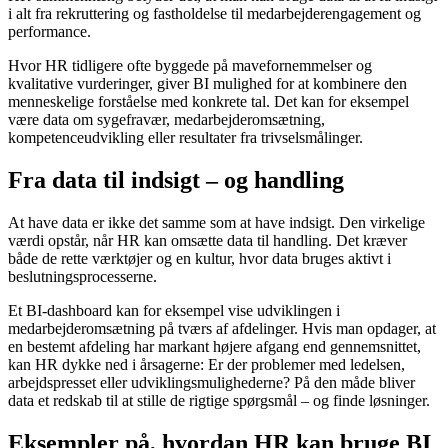
i alt fra rekruttering og fastholdelse til medarbejderengagement og
performance.
Hvor HR tidligere ofte byggede på mavefornemmelser og
kvalitative vurderinger, giver BI mulighed for at kombinere den
menneskelige forståelse med konkrete tal. Det kan for eksempel
være data om sygefravær, medarbejderomsætning,
kompetenceudvikling eller resultater fra trivselsmålinger.
Fra data til indsigt – og handling
At have data er ikke det samme som at have indsigt. Den virkelige
værdi opstår, når HR kan omsætte data til handling. Det kræver
både de rette værktøjer og en kultur, hvor data bruges aktivt i
beslutningsprocesserne.
Et BI-dashboard kan for eksempel vise udviklingen i
medarbejderomsætning på tværs af afdelinger. Hvis man opdager, at
en bestemt afdeling har markant højere afgang end gennemsnittet,
kan HR dykke ned i årsagerne: Er der problemer med ledelsen,
arbejdspresset eller udviklingsmulighederne? På den måde bliver
data et redskab til at stille de rigtige spørgsmål – og finde løsninger.
Eksempler på, hvordan HR kan bruge BI