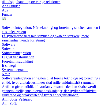
til indsigt, handling og varige relationer.
Ada Funder
Ada
Funder
Softwareintegration: Når teknologi og forretning smelter sammen i
ét samlet system
Få systemerne til at tale sammen og skab en stærkere, mere
sammenhængende forretning
Software
Software
Softwareintegration
Digital transformation
Forretningsudvikling
It-strategi
Systemintegration
6 min
Softwareintegration er nøglen til at forene teknologi og forretning i
en tid, hvor digitale løsninger skal spille gnidningsfrit sammen.
Artiklen giver indblik i, hvordan virksomheder kan skabe værdi
gennem intelligente integrationsløsninger, der styrker effektivitet,
sikkerhed og datakvalitet på tværs af organisationen.
Ann-Sofie Vejlgaard
Ann-Sofie