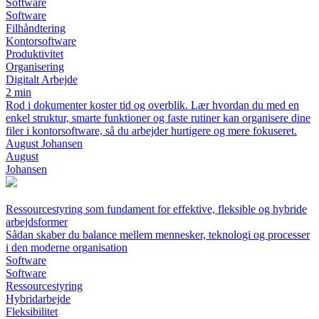
Software
Software
Filhåndtering
Kontorsoftware
Produktivitet
Organisering
Digitalt Arbejde
2 min
Rod i dokumenter koster tid og overblik. Lær hvordan du med en
enkel struktur, smarte funktioner og faste rutiner kan organisere dine
filer i kontorsoftware, så du arbejder hurtigere og mere fokuseret.
August Johansen
August
Johansen
Ressourcestyring som fundament for effektive, fleksible og hybride
arbejdsformer
Sådan skaber du balance mellem mennesker, teknologi og processer
i den moderne organisation
Software
Software
Ressourcestyring
Hybridarbejde
Fleksibilitet