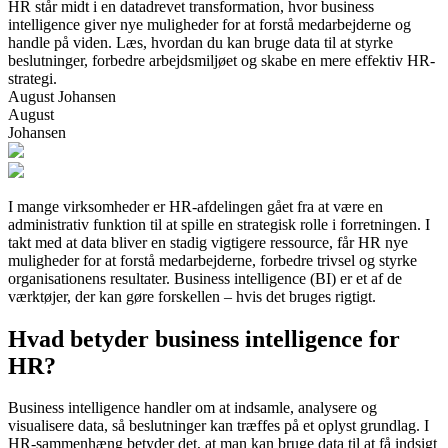
HR står midt i en datadrevet transformation, hvor business
intelligence giver nye muligheder for at forstå medarbejderne og
handle på viden. Læs, hvordan du kan bruge data til at styrke
beslutninger, forbedre arbejdsmiljøet og skabe en mere effektiv HR-
strategi.
August Johansen
August
Johansen
I mange virksomheder er HR-afdelingen gået fra at være en
administrativ funktion til at spille en strategisk rolle i forretningen. I
takt med at data bliver en stadig vigtigere ressource, får HR nye
muligheder for at forstå medarbejderne, forbedre trivsel og styrke
organisationens resultater. Business intelligence (BI) er et af de
værktøjer, der kan gøre forskellen – hvis det bruges rigtigt.
Hvad betyder business intelligence for
HR?
Business intelligence handler om at indsamle, analysere og
visualisere data, så beslutninger kan træffes på et oplyst grundlag. I
HR-sammenhæng betyder det, at man kan bruge data til at få indsigt