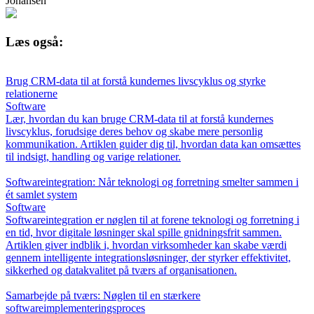
Johansen
Læs også:
Brug CRM-data til at forstå kundernes livscyklus og styrke
relationerne
Software
Lær, hvordan du kan bruge CRM-data til at forstå kundernes
livscyklus, forudsige deres behov og skabe mere personlig
kommunikation. Artiklen guider dig til, hvordan data kan omsættes
til indsigt, handling og varige relationer.
Softwareintegration: Når teknologi og forretning smelter sammen i
ét samlet system
Software
Softwareintegration er nøglen til at forene teknologi og forretning i
en tid, hvor digitale løsninger skal spille gnidningsfrit sammen.
Artiklen giver indblik i, hvordan virksomheder kan skabe værdi
gennem intelligente integrationsløsninger, der styrker effektivitet,
sikkerhed og datakvalitet på tværs af organisationen.
Samarbejde på tværs: Nøglen til en stærkere
softwareimplementeringsproces