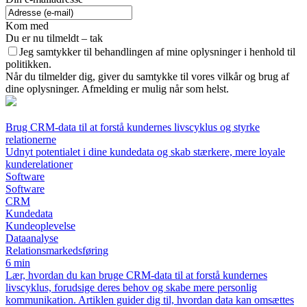
Kom med
Du er nu tilmeldt – tak
Jeg samtykker til behandlingen af mine oplysninger i henhold til
politikken.
Når du tilmelder dig, giver du samtykke til vores vilkår og brug af
dine oplysninger. Afmelding er mulig når som helst.
Brug CRM-data til at forstå kundernes livscyklus og styrke
relationerne
Udnyt potentialet i dine kundedata og skab stærkere, mere loyale
kunderelationer
Software
Software
CRM
Kundedata
Kundeoplevelse
Dataanalyse
Relationsmarkedsføring
6 min
Lær, hvordan du kan bruge CRM-data til at forstå kundernes
livscyklus, forudsige deres behov og skabe mere personlig
kommunikation. Artiklen guider dig til, hvordan data kan omsættes