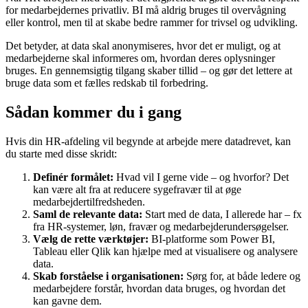
for medarbejdernes privatliv. BI må aldrig bruges til overvågning
eller kontrol, men til at skabe bedre rammer for trivsel og udvikling.
Det betyder, at data skal anonymiseres, hvor det er muligt, og at
medarbejderne skal informeres om, hvordan deres oplysninger
bruges. En gennemsigtig tilgang skaber tillid – og gør det lettere at
bruge data som et fælles redskab til forbedring.
Sådan kommer du i gang
Hvis din HR-afdeling vil begynde at arbejde mere datadrevet, kan
du starte med disse skridt:
Definér formålet:
Hvad vil I gerne vide – og hvorfor? Det
kan være alt fra at reducere sygefravær til at øge
medarbejdertilfredsheden.
Saml de relevante data:
Start med de data, I allerede har – fx
fra HR-systemer, løn, fravær og medarbejderundersøgelser.
Vælg de rette værktøjer:
BI-platforme som Power BI,
Tableau eller Qlik kan hjælpe med at visualisere og analysere
data.
Skab forståelse i organisationen:
Sørg for, at både ledere og
medarbejdere forstår, hvordan data bruges, og hvordan det
kan gavne dem.