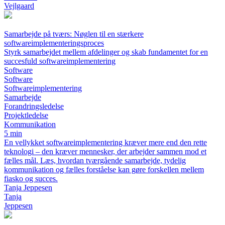
Vejlgaard
Samarbejde på tværs: Nøglen til en stærkere
softwareimplementeringsproces
Styrk samarbejdet mellem afdelinger og skab fundamentet for en
succesfuld softwareimplementering
Software
Software
Softwareimplementering
Samarbejde
Forandringsledelse
Projektledelse
Kommunikation
5 min
En vellykket softwareimplementering kræver mere end den rette
teknologi – den kræver mennesker, der arbejder sammen mod et
fælles mål. Læs, hvordan tværgående samarbejde, tydelig
kommunikation og fælles forståelse kan gøre forskellen mellem
fiasko og succes.
Tanja Jeppesen
Tanja
Jeppesen