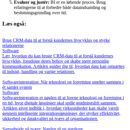
Evaluer og justér:
BI er en løbende proces. Brug
erfaringerne til at forbedre både dataindsamling og
beslutningsgrundlag over tid.
Læs også:
Brug CRM-data til at forstå kundernes livscyklus og styrke
relationerne
Software
Lær, hvordan du kan bruge CRM-data til at forstå kundernes
livscyklus, forudsige deres behov og skabe mere personlig
kommunikation. Artiklen guider dig til, hvordan data kan omsættes
til indsigt, handling og varige relationer.
Softwareintegration: Når teknologi og forretning smelter sammen i
ét samlet system
Software
Softwareintegration er nøglen til at forene teknologi og forretning i
en tid, hvor digitale løsninger skal spille gnidningsfrit sammen.
Artiklen giver indblik i, hvordan virksomheder kan skabe værdi
gennem intelligente integrationsløsninger, der styrker effektivitet,
sikkerhed og datakvalitet på tværs af organisationen.
Samarbejde på tværs: Nøglen til en stærkere