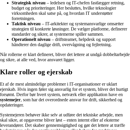
Strategisk niveau
– ledelsen og IT-chefen fastlægger retning,
budget og prioriteringer. Her besluttes, hvilke teknologier
virksomheden skal satse på, og hvordan IT understøtter
forretningen.
Taktisk niveau
– IT-arkitekter og systemansvarlige omsætter
strategien til konkrete løsninger. De vælger platforme, definerer
standarder og sikrer, at systemerne spiller sammen.
Operationelt niveau
– driftsteamet, helpdesk og support
håndterer den daglige drift, overvågning og fejlretning.
Når rollerne er klart defineret, bliver det lettere at undgå dobbeltarbejde
og sikre, at alle ved, hvor ansvaret ligger.
Klare roller og ejerskab
Et af de mest almindelige problemer i IT-organisationer er uklart
ejerskab. Hvis ingen føler sig ansvarlig for et system, bliver det hurtigt
forsømt. Derfor bør hvert system, netværk eller applikation have en
systemejer
, som har det overordnede ansvar for drift, sikkerhed og
opdateringer.
Systemejeren behøver ikke selv at udføre det tekniske arbejde, men
skal sikre, at opgaverne bliver løst – enten internt eller af eksterne
leverandører. Det skaber gennemsigtighed og gør det lettere at træffe