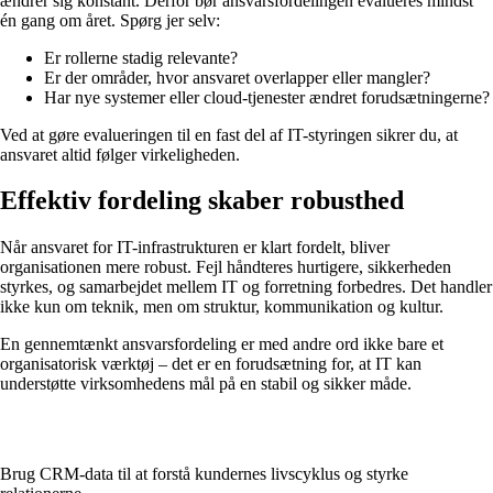
ændrer sig konstant. Derfor bør ansvarsfordelingen evalueres mindst
én gang om året. Spørg jer selv:
Er rollerne stadig relevante?
Er der områder, hvor ansvaret overlapper eller mangler?
Har nye systemer eller cloud-tjenester ændret forudsætningerne?
Ved at gøre evalueringen til en fast del af IT-styringen sikrer du, at
ansvaret altid følger virkeligheden.
Effektiv fordeling skaber robusthed
Når ansvaret for IT-infrastrukturen er klart fordelt, bliver
organisationen mere robust. Fejl håndteres hurtigere, sikkerheden
styrkes, og samarbejdet mellem IT og forretning forbedres. Det handler
ikke kun om teknik, men om struktur, kommunikation og kultur.
En gennemtænkt ansvarsfordeling er med andre ord ikke bare et
organisatorisk værktøj – det er en forudsætning for, at IT kan
understøtte virksomhedens mål på en stabil og sikker måde.
Brug CRM-data til at forstå kundernes livscyklus og styrke