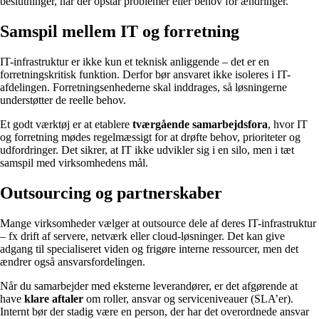
beslutninger, når der opstår problemer eller behov for ændringer.
Samspil mellem IT og forretning
IT-infrastruktur er ikke kun et teknisk anliggende – det er en
forretningskritisk funktion. Derfor bør ansvaret ikke isoleres i IT-
afdelingen. Forretningsenhederne skal inddrages, så løsningerne
understøtter de reelle behov.
Et godt værktøj er at etablere
tværgående samarbejdsfora
, hvor IT
og forretning mødes regelmæssigt for at drøfte behov, prioriteter og
udfordringer. Det sikrer, at IT ikke udvikler sig i en silo, men i tæt
samspil med virksomhedens mål.
Outsourcing og partnerskaber
Mange virksomheder vælger at outsource dele af deres IT-infrastruktur
– fx drift af servere, netværk eller cloud-løsninger. Det kan give
adgang til specialiseret viden og frigøre interne ressourcer, men det
ændrer også ansvarsfordelingen.
Når du samarbejder med eksterne leverandører, er det afgørende at
have
klare aftaler
om roller, ansvar og serviceniveauer (SLA’er).
Internt bør der stadig være en person, der har det overordnede ansvar